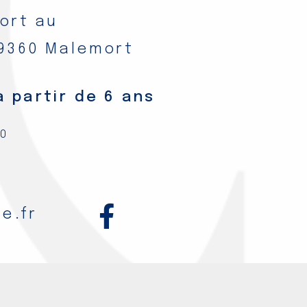
mort au
19360 Malemort
 partir de 6 ans
30
e.fr