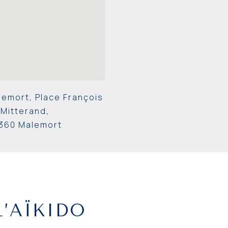
lemort, Place François
Mitterand,
360 Malemort
L’AÏKIDO